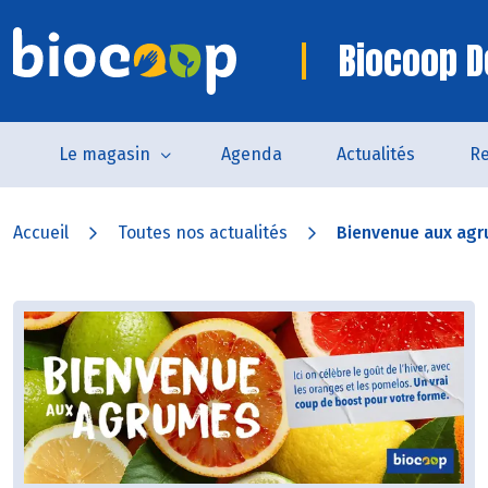
Biocoop D
Le magasin
Agenda
Actualités
Re
Accueil
Toutes nos actualités
Bienvenue aux agru