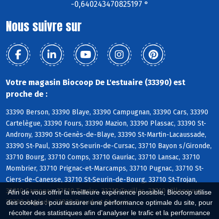
-0,640243470825197 °
Nous suivre sur
Votre magasin Biocoop De L'estuaire (33390) est
proche de :
33390 Berson, 33390 Blaye, 33390 Campugnan, 33390 Cars, 33390
Cartelègue, 33390 Fours, 33390 Mazion, 33390 Plassac, 33390 St-
Androny, 33390 St-Genès-de-Blaye, 33390 St-Martin-Lacaussade,
33390 St-Paul, 33390 St-Seurin-de-Cursac, 33710 Bayon s/Gironde,
33710 Bourg, 33710 Comps, 33710 Gauriac, 33710 Lansac, 33710
Mombrier, 33710 Prignac-et-Marcamps, 33710 Pugnac, 33710 St-
Ciers-de-Canesse, 33710 St-Seurin-de-Bourg, 33710 St-Trojan,
33710 Samonac, 33710 Tauriac, 33710 Teuillac, 33710 Villeneuve,
Afin de vous offrir la meilleure expérience possible, Biocoop utilise
33390 Anglade, 33820 Braud-et-St-Louis
des cookies : pour assurer une performance optimale du site, pour
récolter des statistiques afin d'analyser le trafic et la performance