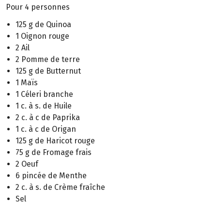
Pour 4 personnes
125 g de Quinoa
1 Oignon rouge
2 Ail
2 Pomme de terre
125 g de Butternut
1 Maïs
1 Céleri branche
1 c. à s. de Huile
2 c. à c de Paprika
1 c. à c de Origan
125 g de Haricot rouge
75 g de Fromage frais
2 Oeuf
6 pincée de Menthe
2 c. à s. de Crème fraîche
Sel