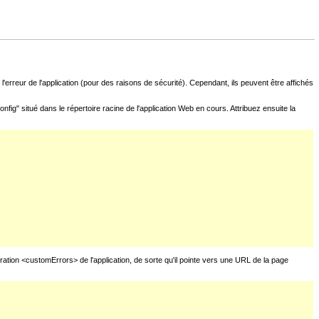
l'erreur de l'application (pour des raisons de sécurité). Cependant, ils peuvent être affichés
fig" situé dans le répertoire racine de l'application Web en cours. Attribuez ensuite la
uration <customErrors> de l'application, de sorte qu'il pointe vers une URL de la page