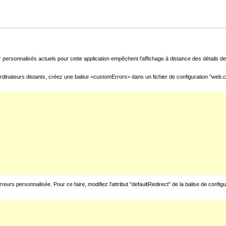
 personnalisés actuels pour cette application empêchent l'affichage à distance des détails de 
rdinateurs distants, créez une balise <customErrors> dans un fichier de configuration "web.con
urs personnalisée. Pour ce faire, modifiez l'attribut "defaultRedirect" de la balise de config