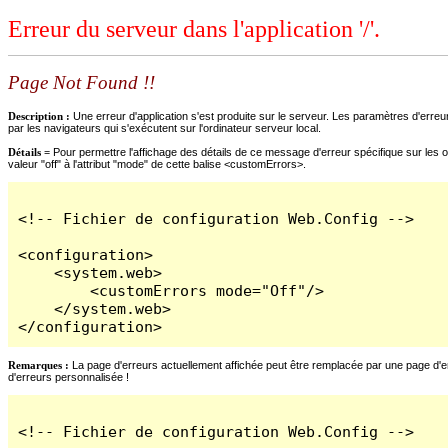
Erreur du serveur dans l'application '/'.
Page Not Found !!
Description :
Une erreur d'application s'est produite sur le serveur. Les paramètres d'erreur
par les navigateurs qui s'exécutent sur l'ordinateur serveur local.
Détails =
Pour permettre l'affichage des détails de ce message d'erreur spécifique sur les o
valeur "off" à l'attribut "mode" de cette balise <customErrors>.
<!-- Fichier de configuration Web.Config -->

<configuration>

    <system.web>

        <customErrors mode="Off"/>

    </system.web>

</configuration>
Remarques :
La page d'erreurs actuellement affichée peut être remplacée par une page d'erre
d'erreurs personnalisée !
<!-- Fichier de configuration Web.Config -->
