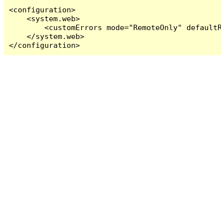
<configuration>

    <system.web>

        <customErrors mode="RemoteOnly" defaultR
    </system.web>

</configuration>