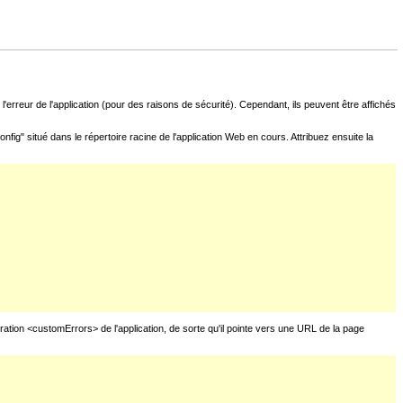
l'erreur de l'application (pour des raisons de sécurité). Cependant, ils peuvent être affichés
fig" situé dans le répertoire racine de l'application Web en cours. Attribuez ensuite la
uration <customErrors> de l'application, de sorte qu'il pointe vers une URL de la page