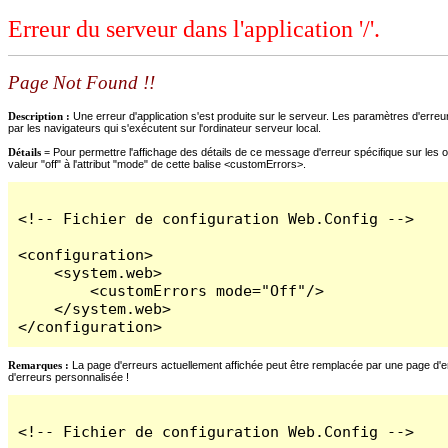
Erreur du serveur dans l'application '/'.
Page Not Found !!
Description :
Une erreur d'application s'est produite sur le serveur. Les paramètres d'erreur
par les navigateurs qui s'exécutent sur l'ordinateur serveur local.
Détails =
Pour permettre l'affichage des détails de ce message d'erreur spécifique sur les o
valeur "off" à l'attribut "mode" de cette balise <customErrors>.
<!-- Fichier de configuration Web.Config -->

<configuration>

    <system.web>

        <customErrors mode="Off"/>

    </system.web>

</configuration>
Remarques :
La page d'erreurs actuellement affichée peut être remplacée par une page d'erre
d'erreurs personnalisée !
<!-- Fichier de configuration Web.Config -->
