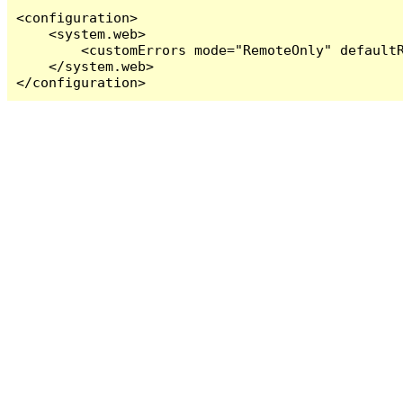
<configuration>

    <system.web>

        <customErrors mode="RemoteOnly" defaultR
    </system.web>

</configuration>