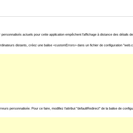
 personnalisés actuels pour cette application empêchent l'affichage à distance des détails de 
rdinateurs distants, créez une balise <customErrors> dans un fichier de configuration "web.con
urs personnalisée. Pour ce faire, modifiez l'attribut "defaultRedirect" de la balise de config