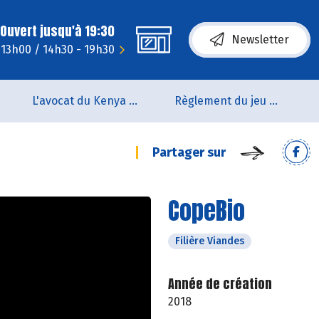
Ouvert jusqu'à 19:30
Newsletter
- 13h00 / 14h30 - 19h30
L'avocat du Kenya arrive en rayon !!
Règlement du jeu concours Anniversaire BIOCOOP de L’estuaire
Partager sur
CopeBio
Filière Viandes
Année de création
2018