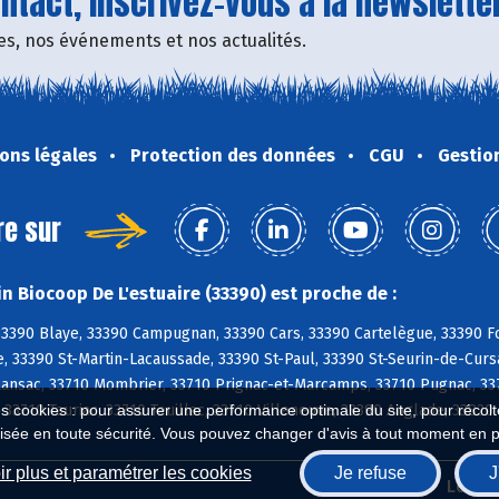
tact, inscrivez-vous à la newsletter
fres, nos événements et nos actualités.
ons légales
Protection des données
CGU
Gestio
re sur
n Biocoop De L'estuaire (33390) est proche de :
3390 Blaye, 33390 Campugnan, 33390 Cars, 33390 Cartelègue, 33390 Fo
, 33390 St-Martin-Lacaussade, 33390 St-Paul, 33390 St-Seurin-de-Curs
Lansac, 33710 Mombrier, 33710 Prignac-et-Marcamps, 33710 Pugnac, 337
es cookies : pour assurer une performance optimale du site, pour récolter
33710 Tauriac, 33710 Teuillac, 33710 Villeneuve, 33390 Anglade, 33820
isée en toute sécurité. Vous pouvez changer d'avis à tout moment en 
r plus et paramétrer les cookies
Je refuse
J
Biocoop.fr
Le ré