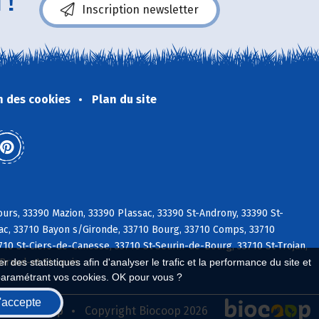
 !
Inscription newsletter
n des cookies
Plan du site
urs, 33390 Mazion, 33390 Plassac, 33390 St-Androny, 33390 St-
ac, 33710 Bayon s/Gironde, 33710 Bourg, 33710 Comps, 33710
10 St-Ciers-de-Canesse, 33710 St-Seurin-de-Bourg, 33710 St-Trojan,
 des statistiques afin d'analyser le trafic et la performance du site et
 Braud-et-St-Louis
paramétrant vos cookies. OK pour vous ?
'accepte
seau Biocoop
Copyright Biocoop 2026