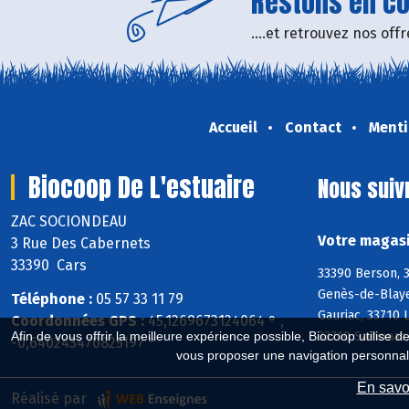
Restons en con
....et retrouvez nos of
Accueil
Contact
Menti
Biocoop De L'estuaire
Nous suiv
ZAC SOCIONDEAU
Votre magasi
3 Rue Des Cabernets
33390 Cars
33390 Berson, 3
Genès-de-Blaye
Téléphone :
05 57 33 11 79
Gauriac, 33710 
Coordonnées GPS :
45,1269673124064 ° ,
Afin de vous offrir la meilleure expérience possible, Biocoop utilise d
33710 Samonac, 
-0,640243470825197 °
vous proposer une navigation personnal
En savoi
Réalisé par