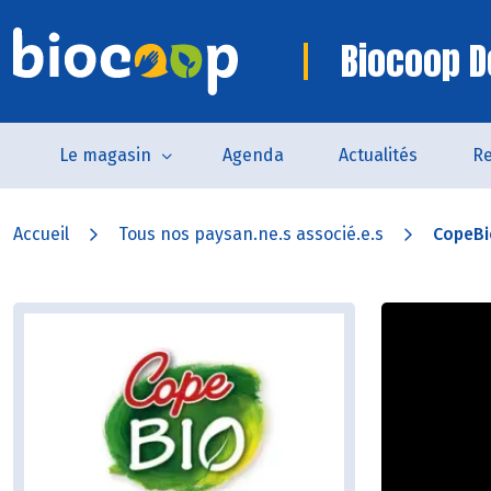
Biocoop D
Le magasin
Agenda
Actualités
Re
Accueil
Tous nos paysan.ne.s associé.e.s
CopeBi