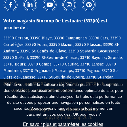
Votre magasin Biocoop De L'estuaire (33390) est
proche de :
33390 Berson, 33390 Blaye, 33390 Campugnan, 33390 Cars, 33390
Cartelègue, 33390 Fours, 33390 Mazion, 33390 Plassac, 33390 St-
Androny, 33390 St-Genès-de-Blaye, 33390 St-Martin-Lacaussade,
33390 St-Paul, 33390 St-Seurin-de-Cursac, 33710 Bayon s/Gironde,
33710 Bourg, 33710 Comps, 33710 Gauriac, 33710 Lansac, 33710
Mombrier, 33710 Prignac-et-Marcamps, 33710 Pugnac, 33710 St-
Ciers-de-Canesse, 33710 St-Seurin-de-Bourg, 33710 St-Trojan,
33710 Samonac, 33710 Tauriac, 33710 Teuillac, 33710 Villeneuve,
Afin de vous offrir la meilleure expérience possible, Biocoop utilise
33390 Anglade, 33820 Braud-et-St-Louis
des cookies : pour assurer une performance optimale du site, pour
récolter des statistiques afin d'analyser le trafic et la performance
du site et vous proposer une navigation personnalisée en toute
sécurité. Vous pouvez changer d'avis à tout moment en
Biocoop.fr
Le réseau Biocoop
paramétrant vos cookies. OK pour vous ?
Copyright Biocoop 2026
En savoir plus et paramétrer les cookies