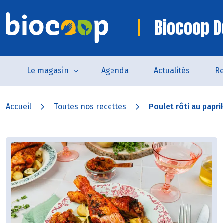
Biocoop D
Le magasin
Agenda
Actualités
Re
Accueil
Toutes nos recettes
Poulet rôti au paprik