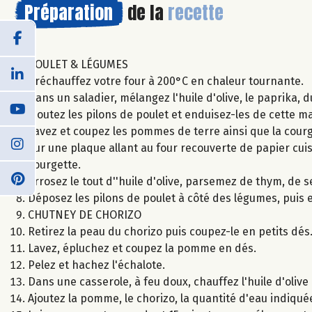
Préparation
de la
recette
POULET & LÉGUMES
Préchauffez votre four à 200°C en chaleur tournante.
Dans un saladier, mélangez l'huile d'olive, le paprika, d
Ajoutez les pilons de poulet et enduisez-les de cette m
Lavez et coupez les pommes de terre ainsi que la cour
Sur une plaque allant au four recouverte de papier cui
courgette.
Arrosez le tout d''huile d'olive, parsemez de thym, de se
Déposez les pilons de poulet à côté des légumes, puis
CHUTNEY DE CHORIZO
Retirez la peau du chorizo puis coupez-le en petits dés
Lavez, épluchez et coupez la pomme en dés.
Pelez et hachez l'échalote.
Dans une casserole, à feu doux, chauffez l'huile d'olive
Ajoutez la pomme, le chorizo, la quantité d'eau indiqué