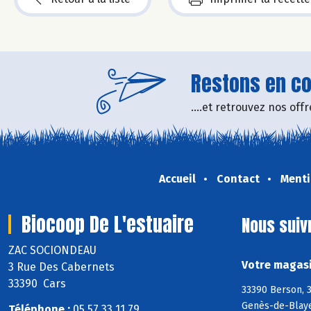
Restons en con
....et retrouvez nos of
Accueil
Contact
Menti
Biocoop De L'estuaire
Nous suiv
ZAC SOCIONDEAU
Votre magasi
3 Rue Des Cabernets
33390 Cars
33390 Berson, 3
Genès-de-Blaye
Téléphone :
05 57 33 11 79