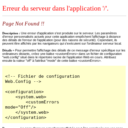
Erreur du serveur dans l'application '/'.
Page Not Found !!
Description :
Une erreur d'application s'est produite sur le serveur. Les paramètres
d'erreur personnalisés actuels pour cette application empêchent l'affichage à distance
des détails de l'erreur de l'application (pour des raisons de sécurité). Cependant, ils
peuvent être affichés par les navigateurs qui s'exécutent sur l'ordinateur serveur local.
Détails =
Pour permettre l'affichage des détails de ce message d'erreur spécifique sur les
ordinateurs distants, créez une balise <customErrors> dans un fichier de configuration
"web.config" situé dans le répertoire racine de l'application Web en cours. Attribuez
ensuite la valeur "off" à l'attribut "mode" de cette balise <customErrors>.
<!-- Fichier de configuration 
Web.Config -->

<configuration>

    <system.web>

        <customErrors 
mode="Off"/>

    </system.web>

</configuration>