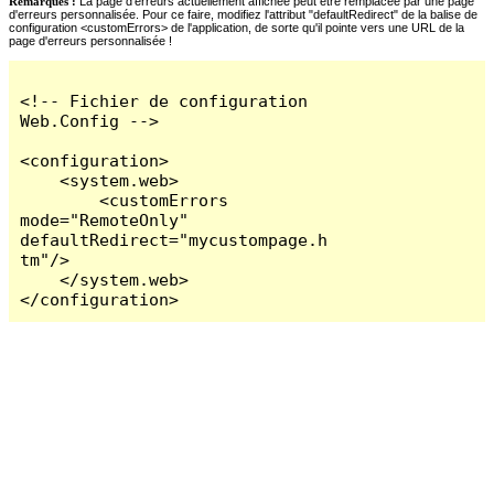
Remarques :
La page d'erreurs actuellement affichée peut être remplacée par une page
d'erreurs personnalisée. Pour ce faire, modifiez l'attribut "defaultRedirect" de la balise de
configuration <customErrors> de l'application, de sorte qu'il pointe vers une URL de la
page d'erreurs personnalisée !
<!-- Fichier de configuration 
Web.Config -->

<configuration>

    <system.web>

        <customErrors 
mode="RemoteOnly" 
defaultRedirect="mycustompage.h
tm"/>

    </system.web>

</configuration>