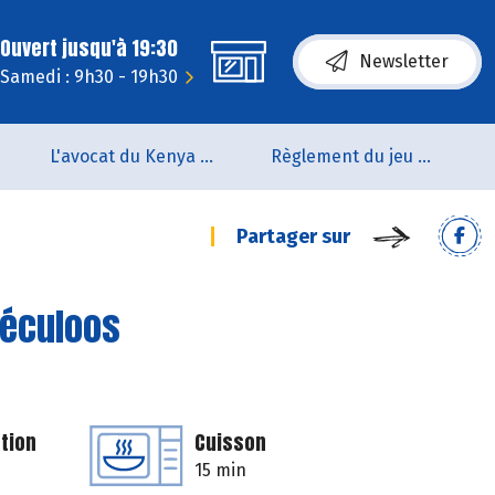
Ouvert jusqu'à 19:30
Newsletter
Samedi : 9h30 - 19h30
L'avocat du Kenya arrive en rayon !!
Règlement du jeu concours Anniversaire BIOCOOP de L’estuaire
Partager sur
péculoos
tion
Cuisson
15 min