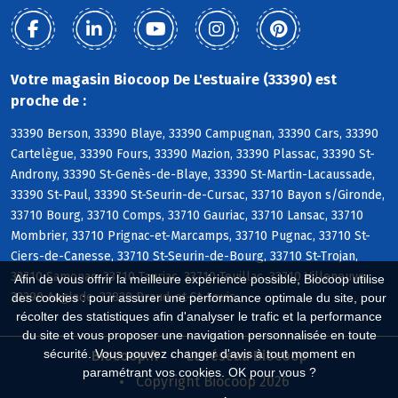
Votre magasin Biocoop De L'estuaire (33390) est
proche de :
33390 Berson, 33390 Blaye, 33390 Campugnan, 33390 Cars, 33390
Cartelègue, 33390 Fours, 33390 Mazion, 33390 Plassac, 33390 St-
Androny, 33390 St-Genès-de-Blaye, 33390 St-Martin-Lacaussade,
33390 St-Paul, 33390 St-Seurin-de-Cursac, 33710 Bayon s/Gironde,
33710 Bourg, 33710 Comps, 33710 Gauriac, 33710 Lansac, 33710
Mombrier, 33710 Prignac-et-Marcamps, 33710 Pugnac, 33710 St-
Ciers-de-Canesse, 33710 St-Seurin-de-Bourg, 33710 St-Trojan,
33710 Samonac, 33710 Tauriac, 33710 Teuillac, 33710 Villeneuve,
Afin de vous offrir la meilleure expérience possible, Biocoop utilise
33390 Anglade, 33820 Braud-et-St-Louis
des cookies : pour assurer une performance optimale du site, pour
récolter des statistiques afin d'analyser le trafic et la performance
du site et vous proposer une navigation personnalisée en toute
sécurité. Vous pouvez changer d'avis à tout moment en
Biocoop.fr
Le réseau Biocoop
paramétrant vos cookies. OK pour vous ?
Copyright Biocoop 2026