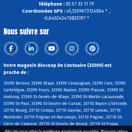
Téléphone :
05 57 33 11 79
Coordonnées GPS :
45,1269673124064 ° ,
-0,640243470825197 °
Nous suivre sur
Votre magasin Biocoop De L'estuaire (33390) est
proche de :
33390 Berson, 33390 Blaye, 33390 Campugnan, 33390 Cars, 33390
Cartelègue, 33390 Fours, 33390 Mazion, 33390 Plassac, 33390 St-
Androny, 33390 St-Genès-de-Blaye, 33390 St-Martin-Lacaussade,
33390 St-Paul, 33390 St-Seurin-de-Cursac, 33710 Bayon s/Gironde,
33710 Bourg, 33710 Comps, 33710 Gauriac, 33710 Lansac, 33710
Mombrier, 33710 Prignac-et-Marcamps, 33710 Pugnac, 33710 St-
Ciers-de-Canesse, 33710 St-Seurin-de-Bourg, 33710 St-Trojan,
33710 Samonac, 33710 Tauriac, 33710 Teuillac, 33710 Villeneuve,
Afin de vous offrir la meilleure expérience possible, Biocoop utilise