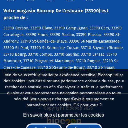
Votre magasin Biocoop De L'estuaire (33390) est
proche de :
33390 Berson, 33390 Blaye, 33390 Campugnan, 33390 Cars, 33390
Cartelègue, 33390 Fours, 33390 Mazion, 33390 Plassac, 33390 St-
Androny, 33390 St-Genès-de-Blaye, 33390 St-Martin-Lacaussade,
33390 St-Paul, 33390 St-Seurin-de-Cursac, 33710 Bayon s/Gironde,
33710 Bourg, 33710 Comps, 33710 Gauriac, 33710 Lansac, 33710
Mombrier, 33710 Prignac-et-Marcamps, 33710 Pugnac, 33710 St-
Ciers-de-Canesse, 33710 St-Seurin-de-Bourg, 33710 St-Trojan,
33710 Samonac, 33710 Tauriac, 33710 Teuillac, 33710 Villeneuve,
Afin de vous offrir la meilleure expérience possible, Biocoop utilise
33390 Anglade, 33820 Braud-et-St-Louis
des cookies : pour assurer une performance optimale du site, pour
récolter des statistiques afin d'analyser le trafic et la performance
du site et vous proposer une navigation personnalisée en toute
sécurité. Vous pouvez changer d'avis à tout moment en
Biocoop.fr
Le réseau Biocoop
paramétrant vos cookies. OK pour vous ?
Copyright Biocoop 2026
En savoir plus et paramétrer les cookies