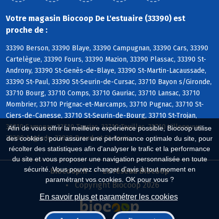
Votre magasin Biocoop De L'estuaire (33390) est
proche de :
33390 Berson, 33390 Blaye, 33390 Campugnan, 33390 Cars, 33390
Cartelègue, 33390 Fours, 33390 Mazion, 33390 Plassac, 33390 St-
Androny, 33390 St-Genès-de-Blaye, 33390 St-Martin-Lacaussade,
33390 St-Paul, 33390 St-Seurin-de-Cursac, 33710 Bayon s/Gironde,
33710 Bourg, 33710 Comps, 33710 Gauriac, 33710 Lansac, 33710
Mombrier, 33710 Prignac-et-Marcamps, 33710 Pugnac, 33710 St-
Ciers-de-Canesse, 33710 St-Seurin-de-Bourg, 33710 St-Trojan,
33710 Samonac, 33710 Tauriac, 33710 Teuillac, 33710 Villeneuve,
Afin de vous offrir la meilleure expérience possible, Biocoop utilise
33390 Anglade, 33820 Braud-et-St-Louis
des cookies : pour assurer une performance optimale du site, pour
récolter des statistiques afin d'analyser le trafic et la performance
du site et vous proposer une navigation personnalisée en toute
sécurité. Vous pouvez changer d'avis à tout moment en
Biocoop.fr
Le réseau Biocoop
paramétrant vos cookies. OK pour vous ?
Copyright Biocoop 2026
En savoir plus et paramétrer les cookies