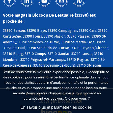
Votre magasin Biocoop De L'estuaire (33390) est
proche de :
33390 Berson, 33390 Blaye, 33390 Campugnan, 33390 Cars, 33390
Cartelègue, 33390 Fours, 33390 Mazion, 33390 Plassac, 33390 St-
Androny, 33390 St-Genès-de-Blaye, 33390 St-Martin-Lacaussade,
33390 St-Paul, 33390 St-Seurin-de-Cursac, 33710 Bayon s/Gironde,
33710 Bourg, 33710 Comps, 33710 Gauriac, 33710 Lansac, 33710
Mombrier, 33710 Prignac-et-Marcamps, 33710 Pugnac, 33710 St-
Ciers-de-Canesse, 33710 St-Seurin-de-Bourg, 33710 St-Trojan,
33710 Samonac, 33710 Tauriac, 33710 Teuillac, 33710 Villeneuve,
Afin de vous offrir la meilleure expérience possible, Biocoop utilise
33390 Anglade, 33820 Braud-et-St-Louis
des cookies : pour assurer une performance optimale du site, pour
récolter des statistiques afin d'analyser le trafic et la performance
du site et vous proposer une navigation personnalisée en toute
sécurité. Vous pouvez changer d'avis à tout moment en
Biocoop.fr
Le réseau Biocoop
paramétrant vos cookies. OK pour vous ?
Copyright Biocoop 2026
En savoir plus et paramétrer les cookies