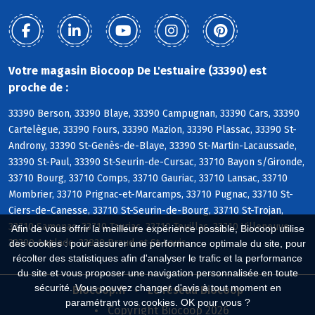
Votre magasin Biocoop De L'estuaire (33390) est
proche de :
33390 Berson, 33390 Blaye, 33390 Campugnan, 33390 Cars, 33390
Cartelègue, 33390 Fours, 33390 Mazion, 33390 Plassac, 33390 St-
Androny, 33390 St-Genès-de-Blaye, 33390 St-Martin-Lacaussade,
33390 St-Paul, 33390 St-Seurin-de-Cursac, 33710 Bayon s/Gironde,
33710 Bourg, 33710 Comps, 33710 Gauriac, 33710 Lansac, 33710
Mombrier, 33710 Prignac-et-Marcamps, 33710 Pugnac, 33710 St-
Ciers-de-Canesse, 33710 St-Seurin-de-Bourg, 33710 St-Trojan,
33710 Samonac, 33710 Tauriac, 33710 Teuillac, 33710 Villeneuve,
Afin de vous offrir la meilleure expérience possible, Biocoop utilise
33390 Anglade, 33820 Braud-et-St-Louis
des cookies : pour assurer une performance optimale du site, pour
récolter des statistiques afin d'analyser le trafic et la performance
du site et vous proposer une navigation personnalisée en toute
sécurité. Vous pouvez changer d'avis à tout moment en
Biocoop.fr
Le réseau Biocoop
paramétrant vos cookies. OK pour vous ?
Copyright Biocoop 2026