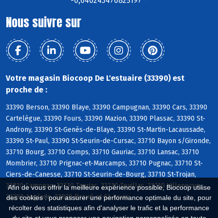
-0,640243470825197 °
Nous suivre sur
Votre magasin Biocoop De L'estuaire (33390) est
proche de :
33390 Berson, 33390 Blaye, 33390 Campugnan, 33390 Cars, 33390
Cartelègue, 33390 Fours, 33390 Mazion, 33390 Plassac, 33390 St-
Androny, 33390 St-Genès-de-Blaye, 33390 St-Martin-Lacaussade,
33390 St-Paul, 33390 St-Seurin-de-Cursac, 33710 Bayon s/Gironde,
33710 Bourg, 33710 Comps, 33710 Gauriac, 33710 Lansac, 33710
Mombrier, 33710 Prignac-et-Marcamps, 33710 Pugnac, 33710 St-
Ciers-de-Canesse, 33710 St-Seurin-de-Bourg, 33710 St-Trojan,
33710 Samonac, 33710 Tauriac, 33710 Teuillac, 33710 Villeneuve,
Afin de vous offrir la meilleure expérience possible, Biocoop utilise
33390 Anglade, 33820 Braud-et-St-Louis
des cookies : pour assurer une performance optimale du site, pour
récolter des statistiques afin d'analyser le trafic et la performance