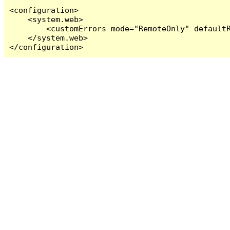
<configuration>

    <system.web>

        <customErrors mode="RemoteOnly" defaultR
    </system.web>

</configuration>