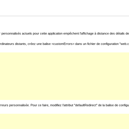
 personnalisés actuels pour cette application empêchent l'affichage à distance des détails de 
rdinateurs distants, créez une balise <customErrors> dans un fichier de configuration "web.con
urs personnalisée. Pour ce faire, modifiez l'attribut "defaultRedirect" de la balise de config