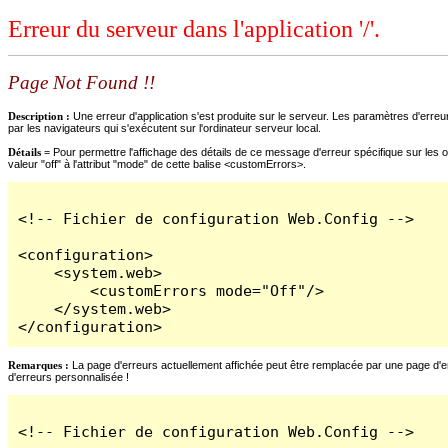
Erreur du serveur dans l'application '/'.
Page Not Found !!
Description :
Une erreur d'application s'est produite sur le serveur. Les paramètres d'erreur
par les navigateurs qui s'exécutent sur l'ordinateur serveur local.
Détails =
Pour permettre l'affichage des détails de ce message d'erreur spécifique sur les o
valeur "off" à l'attribut "mode" de cette balise <customErrors>.
<!-- Fichier de configuration Web.Config -->

<configuration>

    <system.web>

        <customErrors mode="Off"/>

    </system.web>

</configuration>
Remarques :
La page d'erreurs actuellement affichée peut être remplacée par une page d'erre
d'erreurs personnalisée !
<!-- Fichier de configuration Web.Config -->
