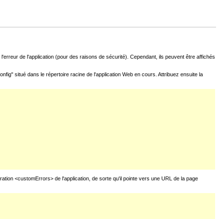
l'erreur de l'application (pour des raisons de sécurité). Cependant, ils peuvent être affichés
fig" situé dans le répertoire racine de l'application Web en cours. Attribuez ensuite la
uration <customErrors> de l'application, de sorte qu'il pointe vers une URL de la page