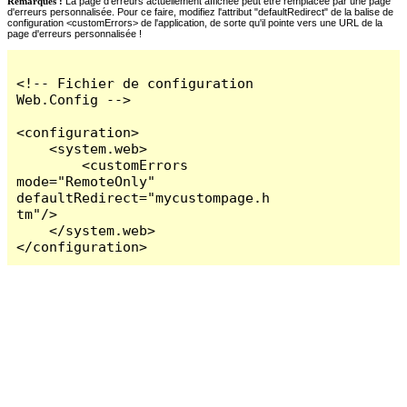
Remarques :
La page d'erreurs actuellement affichée peut être remplacée par une page
d'erreurs personnalisée. Pour ce faire, modifiez l'attribut "defaultRedirect" de la balise de
configuration <customErrors> de l'application, de sorte qu'il pointe vers une URL de la
page d'erreurs personnalisée !
<!-- Fichier de configuration 
Web.Config -->

<configuration>

    <system.web>

        <customErrors 
mode="RemoteOnly" 
defaultRedirect="mycustompage.h
tm"/>

    </system.web>

</configuration>