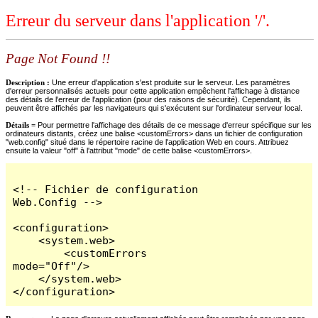
Erreur du serveur dans l'application '/'.
Page Not Found !!
Description :
Une erreur d'application s'est produite sur le serveur. Les paramètres
d'erreur personnalisés actuels pour cette application empêchent l'affichage à distance
des détails de l'erreur de l'application (pour des raisons de sécurité). Cependant, ils
peuvent être affichés par les navigateurs qui s'exécutent sur l'ordinateur serveur local.
Détails =
Pour permettre l'affichage des détails de ce message d'erreur spécifique sur les
ordinateurs distants, créez une balise <customErrors> dans un fichier de configuration
"web.config" situé dans le répertoire racine de l'application Web en cours. Attribuez
ensuite la valeur "off" à l'attribut "mode" de cette balise <customErrors>.
<!-- Fichier de configuration 
Web.Config -->

<configuration>

    <system.web>

        <customErrors 
mode="Off"/>

    </system.web>

</configuration>