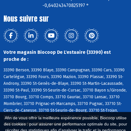
-0,640243470825197 °
Nous suivre sur
Votre magasin Biocoop De L'estuaire (33390) est
proche de :
33390 Berson, 33390 Blaye, 33390 Campugnan, 33390 Cars, 33390
Cartelègue, 33390 Fours, 33390 Mazion, 33390 Plassac, 33390 St-
Androny, 33390 St-Genès-de-Blaye, 33390 St-Martin-Lacaussade,
33390 St-Paul, 33390 St-Seurin-de-Cursac, 33710 Bayon s/Gironde,
33710 Bourg, 33710 Comps, 33710 Gauriac, 33710 Lansac, 33710
Mombrier, 33710 Prignac-et-Marcamps, 33710 Pugnac, 33710 St-
Ciers-de-Canesse, 33710 St-Seurin-de-Bourg, 33710 St-Trojan,
33710 Samonac, 33710 Tauriac, 33710 Teuillac, 33710 Villeneuve,
Afin de vous offrir la meilleure expérience possible, Biocoop utilise
33390 Anglade, 33820 Braud-et-St-Louis
des cookies : pour assurer une performance optimale du site, pour
récolter des statistiques afin d'analyser le trafic et la performance