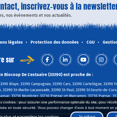
tact, inscrivez-vous à la newsletter
fres, nos événements et nos actualités.
ons légales
Protection des données
CGU
Gestio
re sur
n Biocoop De L'estuaire (33390) est proche de :
3390 Blaye, 33390 Campugnan, 33390 Cars, 33390 Cartelègue, 33390 Fo
, 33390 St-Martin-Lacaussade, 33390 St-Paul, 33390 St-Seurin-de-Curs
Lansac, 33710 Mombrier, 33710 Prignac-et-Marcamps, 33710 Pugnac, 337
33710 Tauriac, 33710 Teuillac, 33710 Villeneuve, 33390 Anglade, 33820
es cookies : pour assurer une performance optimale du site, pour récolter
isée en toute sécurité. Vous pouvez changer d'avis à tout moment en 
r plus et paramétrer les cookies
Je refuse
J