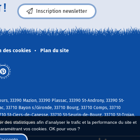
 !
Inscription newsletter
n des cookies
Plan du site
urs, 33390 Mazion, 33390 Plassac, 33390 St-Androny, 33390 St-
ac, 33710 Bayon s/Gironde, 33710 Bourg, 33710 Comps, 33710
10 St-Ciers-de-Canesse, 33710 St-Seurin-de-Bourg, 33710 St-Trojan,
 Braud-et-St-Louis
 des statistiques afin d'analyser le trafic et la performance du site et
paramétrant vos cookies. OK pour vous ?
'accepte