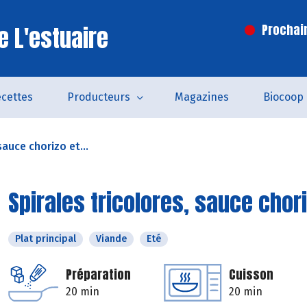
e L'estuaire
Prochai
cettes
Producteurs
Magazines
Biocoop
sauce chorizo et...
Spirales tricolores, sauce chor
Plat principal
Viande
Eté
Préparation
Cuisson
20 min
20 min