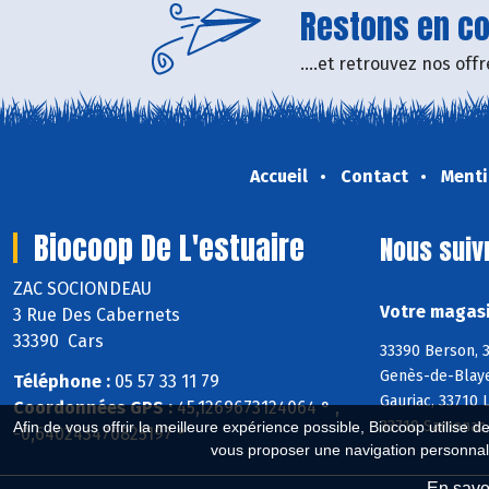
Restons en con
....et retrouvez nos of
Accueil
Contact
Menti
Biocoop De L'estuaire
Nous suiv
ZAC SOCIONDEAU
Votre magasi
3 Rue Des Cabernets
33390 Cars
33390 Berson, 3
Genès-de-Blaye
Téléphone :
05 57 33 11 79
Gauriac, 33710 
Coordonnées GPS :
45,1269673124064 ° ,
33710 Samonac, 
Afin de vous offrir la meilleure expérience possible, Biocoop utilise d
-0,640243470825197 °
vous proposer une navigation personnal
En savoi