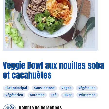
Veggie Bowl aux nouilles soba
et cacahuètes
Plat principal
Sans lactose
Vegan
Végétalien
Végétarien
Automne
Eté
Hiver
Printemps
Nombre de personnes