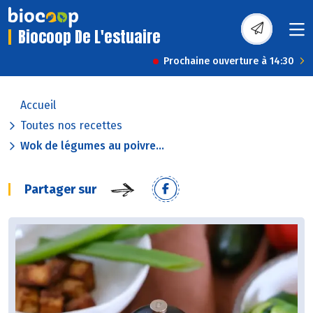
Biocoop De L'estuaire
Prochaine ouverture à 14:30
Accueil
Toutes nos recettes
Wok de légumes au poivre...
Partager sur