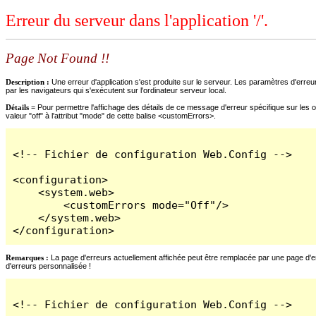
Erreur du serveur dans l'application '/'.
Page Not Found !!
Description :
Une erreur d'application s'est produite sur le serveur. Les paramètres d'erreur
par les navigateurs qui s'exécutent sur l'ordinateur serveur local.
Détails =
Pour permettre l'affichage des détails de ce message d'erreur spécifique sur les o
valeur "off" à l'attribut "mode" de cette balise <customErrors>.
<!-- Fichier de configuration Web.Config -->

<configuration>

    <system.web>

        <customErrors mode="Off"/>

    </system.web>

</configuration>
Remarques :
La page d'erreurs actuellement affichée peut être remplacée par une page d'erre
d'erreurs personnalisée !
<!-- Fichier de configuration Web.Config -->
