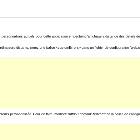
 personnalisés actuels pour cette application empêchent l'affichage à distance des détails de 
rdinateurs distants, créez une balise <customErrors> dans un fichier de configuration "web.con
urs personnalisée. Pour ce faire, modifiez l'attribut "defaultRedirect" de la balise de config