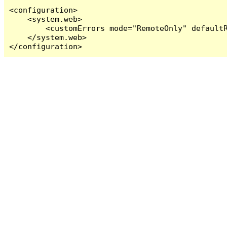
<configuration>

    <system.web>

        <customErrors mode="RemoteOnly" defaultR
    </system.web>

</configuration>