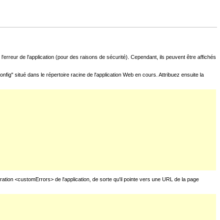
l'erreur de l'application (pour des raisons de sécurité). Cependant, ils peuvent être affichés
fig" situé dans le répertoire racine de l'application Web en cours. Attribuez ensuite la
uration <customErrors> de l'application, de sorte qu'il pointe vers une URL de la page