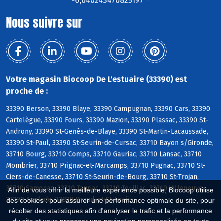
-0,640243470825197 °
Nous suivre sur
Votre magasin Biocoop De L'estuaire (33390) est
proche de :
33390 Berson, 33390 Blaye, 33390 Campugnan, 33390 Cars, 33390
Cartelègue, 33390 Fours, 33390 Mazion, 33390 Plassac, 33390 St-
Androny, 33390 St-Genès-de-Blaye, 33390 St-Martin-Lacaussade,
33390 St-Paul, 33390 St-Seurin-de-Cursac, 33710 Bayon s/Gironde,
33710 Bourg, 33710 Comps, 33710 Gauriac, 33710 Lansac, 33710
Mombrier, 33710 Prignac-et-Marcamps, 33710 Pugnac, 33710 St-
Ciers-de-Canesse, 33710 St-Seurin-de-Bourg, 33710 St-Trojan,
33710 Samonac, 33710 Tauriac, 33710 Teuillac, 33710 Villeneuve,
Afin de vous offrir la meilleure expérience possible, Biocoop utilise
33390 Anglade, 33820 Braud-et-St-Louis
des cookies : pour assurer une performance optimale du site, pour
récolter des statistiques afin d'analyser le trafic et la performance