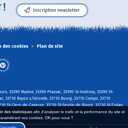
 !
Inscription newsletter
n des cookies
Plan du site
urs, 33390 Mazion, 33390 Plassac, 33390 St-Androny, 33390 St-
ac, 33710 Bayon s/Gironde, 33710 Bourg, 33710 Comps, 33710
10 St-Ciers-de-Canesse, 33710 St-Seurin-de-Bourg, 33710 St-Trojan,
 Braud-et-St-Louis
 des statistiques afin d'analyser le trafic et la performance du site et
paramétrant vos cookies. OK pour vous ?
'accepte