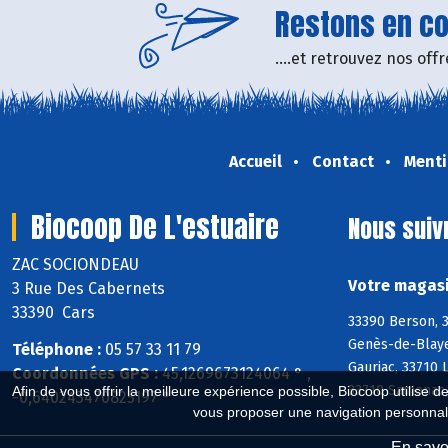
Restons en con
....et retrouvez nos of
Accueil
Contact
Menti
Biocoop De L'estuaire
Nous suiv
ZAC SOCIONDEAU
Votre magasi
3 Rue Des Cabernets
33390 Cars
33390 Berson, 3
Genès-de-Blaye
Téléphone :
05 57 33 11 79
Gauriac, 33710 
Coordonnées GPS :
45,1269673124064 ° ,
33710 Samonac, 
Afin de vous offrir la meilleure expérience possible, Biocoop utilise d
-0,640243470825197 °
vous proposer une navigation personnal
En savoi