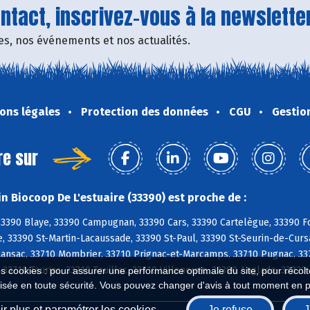
tact, inscrivez-vous à la newsletter
fres, nos événements et nos actualités.
ons légales
Protection des données
CGU
Gestio
re sur
n Biocoop De L'estuaire (33390) est proche de :
3390 Blaye, 33390 Campugnan, 33390 Cars, 33390 Cartelègue, 33390 Fo
, 33390 St-Martin-Lacaussade, 33390 St-Paul, 33390 St-Seurin-de-Curs
Lansac, 33710 Mombrier, 33710 Prignac-et-Marcamps, 33710 Pugnac, 337
33710 Tauriac, 33710 Teuillac, 33710 Villeneuve, 33390 Anglade, 33820
es cookies : pour assurer une performance optimale du site, pour récolter
isée en toute sécurité. Vous pouvez changer d'avis à tout moment en 
r plus et paramétrer les cookies
Je refuse
J