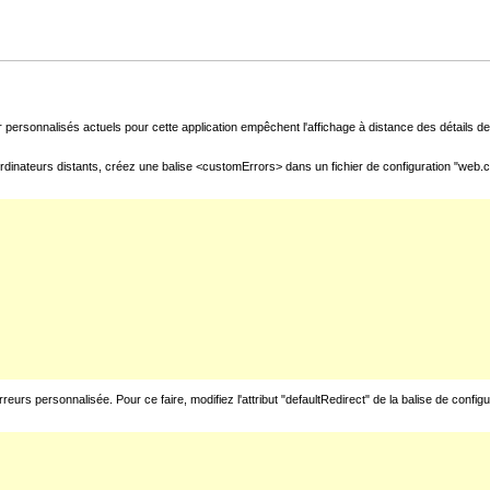
 personnalisés actuels pour cette application empêchent l'affichage à distance des détails de 
rdinateurs distants, créez une balise <customErrors> dans un fichier de configuration "web.con
urs personnalisée. Pour ce faire, modifiez l'attribut "defaultRedirect" de la balise de config