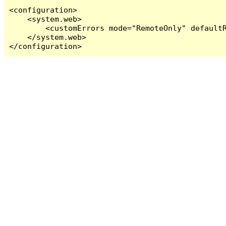
<configuration>

    <system.web>

        <customErrors mode="RemoteOnly" defaultR
    </system.web>

</configuration>