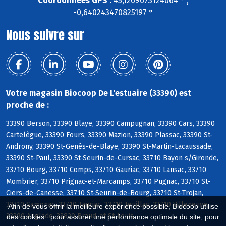
Coordonnées GPS :
45,1269673124064 ° ,
-0,640243470825197 °
Nous suivre sur
Votre magasin Biocoop De L'estuaire (33390) est
proche de :
33390 Berson, 33390 Blaye, 33390 Campugnan, 33390 Cars, 33390
Cartelègue, 33390 Fours, 33390 Mazion, 33390 Plassac, 33390 St-
Androny, 33390 St-Genès-de-Blaye, 33390 St-Martin-Lacaussade,
33390 St-Paul, 33390 St-Seurin-de-Cursac, 33710 Bayon s/Gironde,
33710 Bourg, 33710 Comps, 33710 Gauriac, 33710 Lansac, 33710
Mombrier, 33710 Prignac-et-Marcamps, 33710 Pugnac, 33710 St-
Ciers-de-Canesse, 33710 St-Seurin-de-Bourg, 33710 St-Trojan,
33710 Samonac, 33710 Tauriac, 33710 Teuillac, 33710 Villeneuve,
Afin de vous offrir la meilleure expérience possible, Biocoop utilise
33390 Anglade, 33820 Braud-et-St-Louis
des cookies : pour assurer une performance optimale du site, pour