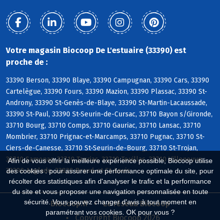
Votre magasin Biocoop De L'estuaire (33390) est
proche de :
33390 Berson, 33390 Blaye, 33390 Campugnan, 33390 Cars, 33390
Cartelègue, 33390 Fours, 33390 Mazion, 33390 Plassac, 33390 St-
Androny, 33390 St-Genès-de-Blaye, 33390 St-Martin-Lacaussade,
33390 St-Paul, 33390 St-Seurin-de-Cursac, 33710 Bayon s/Gironde,
33710 Bourg, 33710 Comps, 33710 Gauriac, 33710 Lansac, 33710
Mombrier, 33710 Prignac-et-Marcamps, 33710 Pugnac, 33710 St-
Ciers-de-Canesse, 33710 St-Seurin-de-Bourg, 33710 St-Trojan,
33710 Samonac, 33710 Tauriac, 33710 Teuillac, 33710 Villeneuve,
Afin de vous offrir la meilleure expérience possible, Biocoop utilise
33390 Anglade, 33820 Braud-et-St-Louis
des cookies : pour assurer une performance optimale du site, pour
récolter des statistiques afin d'analyser le trafic et la performance
du site et vous proposer une navigation personnalisée en toute
sécurité. Vous pouvez changer d'avis à tout moment en
Biocoop.fr
Le réseau Biocoop
paramétrant vos cookies. OK pour vous ?
Copyright Biocoop 2026