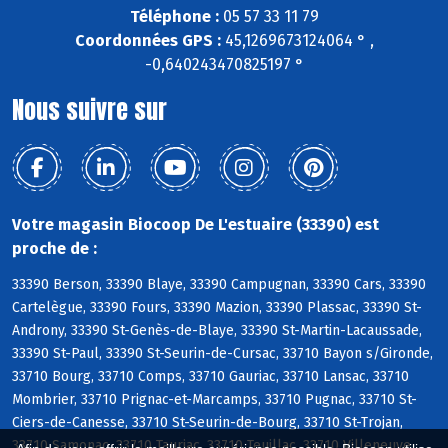
Téléphone :
05 57 33 11 79
Coordonnées GPS :
45,1269673124064 ° ,
-0,640243470825197 °
Nous suivre sur
Votre magasin Biocoop De L'estuaire (33390) est
proche de :
33390 Berson, 33390 Blaye, 33390 Campugnan, 33390 Cars, 33390
Cartelègue, 33390 Fours, 33390 Mazion, 33390 Plassac, 33390 St-
Androny, 33390 St-Genès-de-Blaye, 33390 St-Martin-Lacaussade,
33390 St-Paul, 33390 St-Seurin-de-Cursac, 33710 Bayon s/Gironde,
33710 Bourg, 33710 Comps, 33710 Gauriac, 33710 Lansac, 33710
Mombrier, 33710 Prignac-et-Marcamps, 33710 Pugnac, 33710 St-
Ciers-de-Canesse, 33710 St-Seurin-de-Bourg, 33710 St-Trojan,
33710 Samonac, 33710 Tauriac, 33710 Teuillac, 33710 Villeneuve,