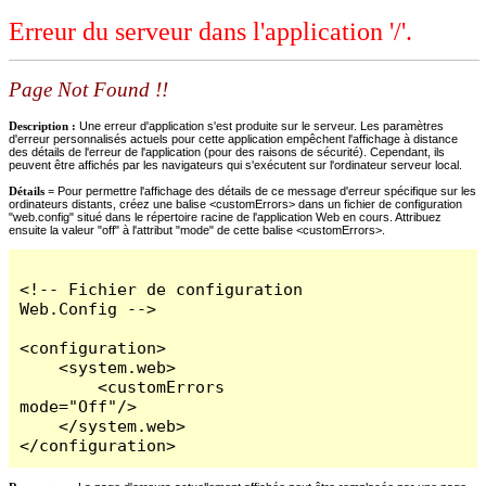
Erreur du serveur dans l'application '/'.
Page Not Found !!
Description :
Une erreur d'application s'est produite sur le serveur. Les paramètres
d'erreur personnalisés actuels pour cette application empêchent l'affichage à distance
des détails de l'erreur de l'application (pour des raisons de sécurité). Cependant, ils
peuvent être affichés par les navigateurs qui s'exécutent sur l'ordinateur serveur local.
Détails =
Pour permettre l'affichage des détails de ce message d'erreur spécifique sur les
ordinateurs distants, créez une balise <customErrors> dans un fichier de configuration
"web.config" situé dans le répertoire racine de l'application Web en cours. Attribuez
ensuite la valeur "off" à l'attribut "mode" de cette balise <customErrors>.
<!-- Fichier de configuration 
Web.Config -->

<configuration>

    <system.web>

        <customErrors 
mode="Off"/>

    </system.web>

</configuration>