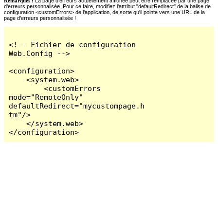
Remarques :
La page d'erreurs actuellement affichée peut être remplacée par une page
d'erreurs personnalisée. Pour ce faire, modifiez l'attribut "defaultRedirect" de la balise de
configuration <customErrors> de l'application, de sorte qu'il pointe vers une URL de la
page d'erreurs personnalisée !
<!-- Fichier de configuration 
Web.Config -->

<configuration>

    <system.web>

        <customErrors 
mode="RemoteOnly" 
defaultRedirect="mycustompage.h
tm"/>

    </system.web>

</configuration>