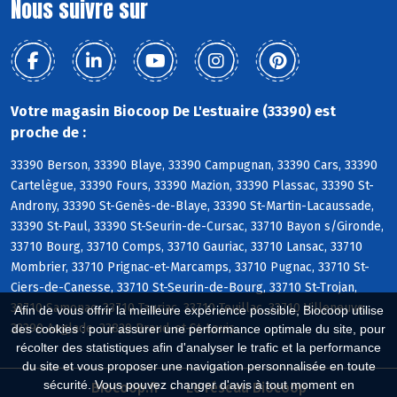
Nous suivre sur
Votre magasin Biocoop De L'estuaire (33390) est
proche de :
33390 Berson, 33390 Blaye, 33390 Campugnan, 33390 Cars, 33390
Cartelègue, 33390 Fours, 33390 Mazion, 33390 Plassac, 33390 St-
Androny, 33390 St-Genès-de-Blaye, 33390 St-Martin-Lacaussade,
33390 St-Paul, 33390 St-Seurin-de-Cursac, 33710 Bayon s/Gironde,
33710 Bourg, 33710 Comps, 33710 Gauriac, 33710 Lansac, 33710
Mombrier, 33710 Prignac-et-Marcamps, 33710 Pugnac, 33710 St-
Ciers-de-Canesse, 33710 St-Seurin-de-Bourg, 33710 St-Trojan,
33710 Samonac, 33710 Tauriac, 33710 Teuillac, 33710 Villeneuve,
Afin de vous offrir la meilleure expérience possible, Biocoop utilise
33390 Anglade, 33820 Braud-et-St-Louis
des cookies : pour assurer une performance optimale du site, pour
récolter des statistiques afin d'analyser le trafic et la performance
du site et vous proposer une navigation personnalisée en toute
sécurité. Vous pouvez changer d'avis à tout moment en
Biocoop.fr
Le réseau Biocoop