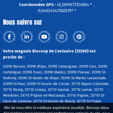
Coordonnées GPS :
45,1269673124064 ° ,
-0,640243470825197 °
Nous suivre sur
Votre magasin Biocoop De L'estuaire (33390) est
proche de :
33390 Berson, 33390 Blaye, 33390 Campugnan, 33390 Cars, 33390
Cartelègue, 33390 Fours, 33390 Mazion, 33390 Plassac, 33390 St-
Androny, 33390 St-Genès-de-Blaye, 33390 St-Martin-Lacaussade,
33390 St-Paul, 33390 St-Seurin-de-Cursac, 33710 Bayon s/Gironde,
33710 Bourg, 33710 Comps, 33710 Gauriac, 33710 Lansac, 33710
Mombrier, 33710 Prignac-et-Marcamps, 33710 Pugnac, 33710 St-
Ciers-de-Canesse, 33710 St-Seurin-de-Bourg, 33710 St-Trojan,
33710 Samonac, 33710 Tauriac, 33710 Teuillac, 33710 Villeneuve,
Afin de vous offrir la meilleure expérience possible, Biocoop utilise
33390 Anglade, 33820 Braud-et-St-Louis