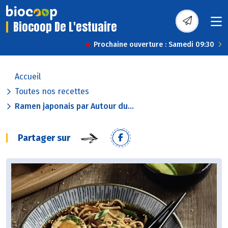
Biocoop De L'estuaire
Prochaine ouverture : Samedi 09:30
Accueil
Toutes nos recettes
Ramen japonais par Autour du...
Partager sur