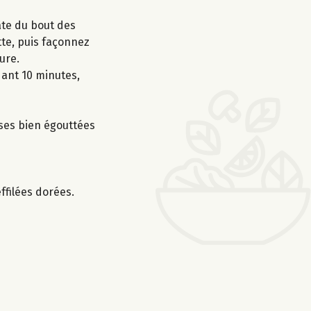
pâte du bout des
tte, puis façonnez
ure.
dant 10 minutes,
ises bien égouttées
ffilées dorées.