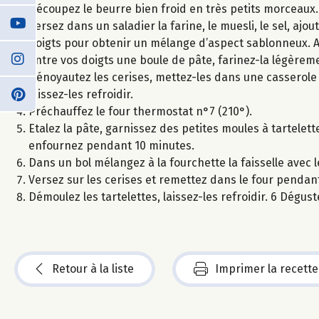
Découpez le beurre bien froid en très petits morceaux.
Versez dans un saladier la farine, le muesli, le sel, aj
doigts pour obtenir un mélange d’aspect sablonneux. Au
entre vos doigts une boule de pâte, farinez-la légèrem
Dénoyautez les cerises, mettez-les dans une casserole a
laissez-les refroidir.
Préchauffez le four thermostat n°7 (210°).
Etalez la pâte, garnissez des petites moules à tartelett
enfournez pendant 10 minutes.
Dans un bol mélangez à la fourchette la faisselle avec 
Versez sur les cerises et remettez dans le four penda
Démoulez les tartelettes, laissez-les refroidir. 6 Dégu
Retour à la liste
Imprimer la recette