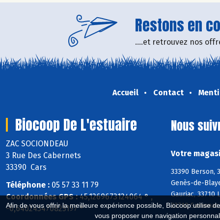
Restons en con
....et retrouvez nos of
Accueil
Contact
Menti
Biocoop De L'estuaire
Nous suiv
ZAC SOCIONDEAU
Votre magasi
3 Rue Des Cabernets
33390 Cars
33390 Berson, 3
Genès-de-Blaye
Téléphone :
05 57 33 11 79
Gauriac, 33710 
Coordonnées GPS :
45,1269673124064 ° ,
33710 Samonac, 
Afin de vous offrir la meilleure expérience possible, Biocoop utilise d
-0,640243470825197 °
vous proposer une navigation personnal