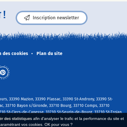
 !
Inscription newsletter
n des cookies
Plan du site
urs, 33390 Mazion, 33390 Plassac, 33390 St-Androny, 33390 St-
ac, 33710 Bayon s/Gironde, 33710 Bourg, 33710 Comps, 33710
10 St-Ciers-de-Canesse, 33710 St-Seurin-de-Bourg, 33710 St-Trojan,
 Braud-et-St-Louis
 des statistiques afin d'analyser le trafic et la performance du site et
paramétrant vos cookies. OK pour vous ?