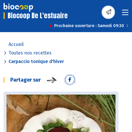
Biocoop De L'estuaire
Prochaine ouverture : Samedi 09:30
Accueil
Toutes nos recettes
Carpaccio tonique d'hiver
Partager sur