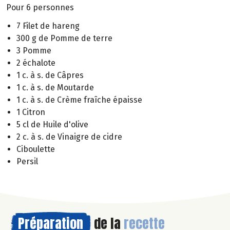
Pour 6 personnes
7 Filet de hareng
300 g de Pomme de terre
3 Pomme
2 échalote
1 c. à s. de Câpres
1 c. à s. de Moutarde
1 c. à s. de Crème fraîche épaisse
1 Citron
5 cl de Huile d'olive
2 c. à s. de Vinaigre de cidre
Ciboulette
Persil
Préparation
de la
recette