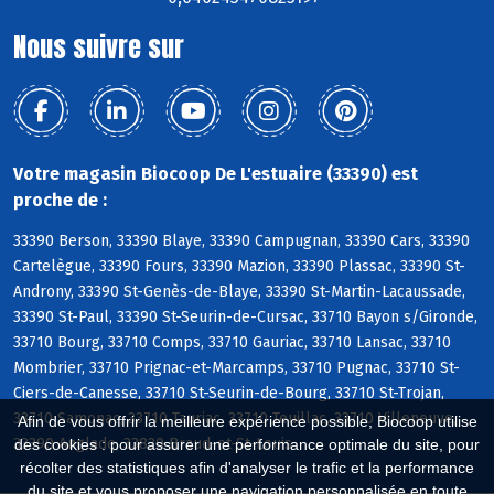
Nous suivre sur
Votre magasin Biocoop De L'estuaire (33390) est
proche de :
33390 Berson, 33390 Blaye, 33390 Campugnan, 33390 Cars, 33390
Cartelègue, 33390 Fours, 33390 Mazion, 33390 Plassac, 33390 St-
Androny, 33390 St-Genès-de-Blaye, 33390 St-Martin-Lacaussade,
33390 St-Paul, 33390 St-Seurin-de-Cursac, 33710 Bayon s/Gironde,
33710 Bourg, 33710 Comps, 33710 Gauriac, 33710 Lansac, 33710
Mombrier, 33710 Prignac-et-Marcamps, 33710 Pugnac, 33710 St-
Ciers-de-Canesse, 33710 St-Seurin-de-Bourg, 33710 St-Trojan,
33710 Samonac, 33710 Tauriac, 33710 Teuillac, 33710 Villeneuve,
Afin de vous offrir la meilleure expérience possible, Biocoop utilise
33390 Anglade, 33820 Braud-et-St-Louis
des cookies : pour assurer une performance optimale du site, pour
récolter des statistiques afin d'analyser le trafic et la performance
du site et vous proposer une navigation personnalisée en toute