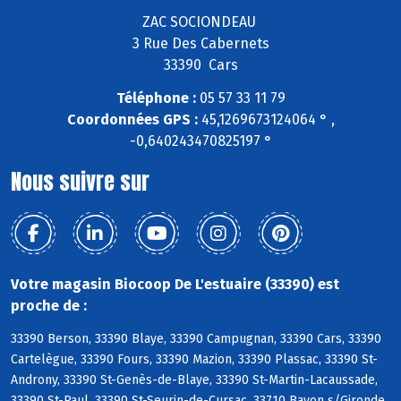
ZAC SOCIONDEAU
3 Rue Des Cabernets
33390 Cars
Téléphone :
05 57 33 11 79
Coordonnées GPS :
45,1269673124064 ° ,
-0,640243470825197 °
Nous suivre sur
Votre magasin Biocoop De L'estuaire (33390) est
proche de :
33390 Berson, 33390 Blaye, 33390 Campugnan, 33390 Cars, 33390
Cartelègue, 33390 Fours, 33390 Mazion, 33390 Plassac, 33390 St-
Androny, 33390 St-Genès-de-Blaye, 33390 St-Martin-Lacaussade,
33390 St-Paul, 33390 St-Seurin-de-Cursac, 33710 Bayon s/Gironde,